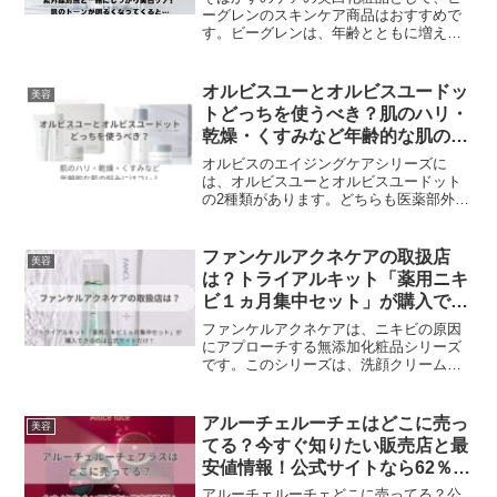
ーグレンのスキンケア商品はおすすめで
す。ビーグレンは、年齢とともに増えた
シミに悩む方におすすめのスキンケアで
す。使い続けることでそばかすが薄くな
ったと効果を感じている人も多いです。
オルビスユーとオルビスユードッ
美容
そばかすを予防するのに必須なのは、紫
トどっちを使うべき？肌のハリ・
外線対策です。紫外線はメラニン色素の
乾燥・くすみなど年齢的な肌の悩
生成を促進し、そばかすを悪化させま
みにはコレ！
す。そばかすのケアの美白化粧品とし
オルビスのエイジングケアシリーズに
て、ビーグレンのスキンケア商品を是非
は、オルビスユーとオルビスユードット
使ってみてください。
の2種類があります。どちらも医薬部外品
で、高い効果が期待できますが、それぞ
れに特徴や違いがあります。40代になる
と、肌のハリや弾力が低下し、シワやた
ファンケルアクネケアの取扱店
美容
るみが気になり始めます。また、紫外線
は？トライアルキット「薬用ニキ
やストレスなどの影響で、肌のくすみや
ビ１ヵ月集中セット」が購入でき
色ムラも目立つようになります。そんな
るのは公式サイトだけ！
40代女性の肌悩みに対応するためには、
ファンケルアクネケアは、ニキビの原因
エイジングケアに特化したスキンケアシ
にアプローチする無添加化粧品シリーズ
リーズがおすすめです。
です。このシリーズは、洗顔クリーム、
化粧液、エッセンス、ジェル乳液の4種類
がありますが、全ての商品を取り扱って
いるのは、ファンケル直営店とネットで
アルーチェルーチェはどこに売っ
美容
の購入に限られます。
てる？今すぐ知りたい販売店と最
安値情報！公式サイトなら62％オ
フ♪
アルーチェルーチェどこに売ってる？公