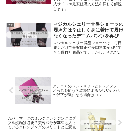
式サイトや最安値購入方法を詳しく解説
します。
マジカルシェリー骨盤ショーツの
美容
履き方は？正しく身に着けて履け
なくなったデニムパンツを再び履
こう！
マジカルシェリー骨盤ショーツは、毎日
履くだけで骨盤矯正や美脚効果が期待で
きる優れた商品です。しかし、それだけ
ではなく、正しい履き方をすることで、
より効果的に骨盤の歪みを改善し、下半
身のラインを美しくすることができま
す。ぜひ、マジカルシェリー骨盤ショー
ツの正しい履き方をマスターして、骨盤
美人を目指しましょう！
アテニアのドレスリフトとドレススノー
どっちを使う？乾燥によるシワやがハリ
の低下が気になる場合はコレ！
カバーマークのミルククレンジングにダ
ブル洗顔は必要？美容成分が89%も入っ
ているクレンジングのメリットと注意点