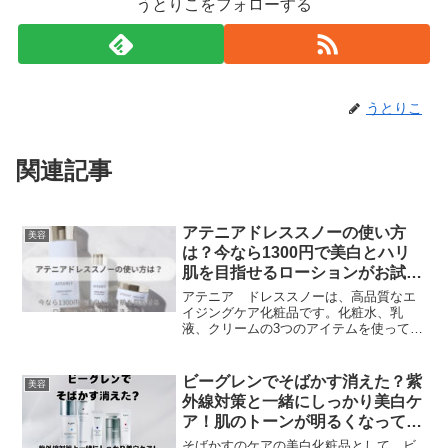
うとりこをフォローする
うとりこ
関連記事
アテニアドレススノーの使い方
美容
は？今なら1300円で美白とハリ
肌を目指せるローションがお試し
できるよ♪
アテニア ドレススノーは、高品質なエ
イジングケア化粧品です。化粧水、乳
液、クリームの3つのアイテムを使って、
肌に透明感とハリを与えます。それぞれ
のアイテムには、肌に浸透しやすい成分
や、肌の機能を高める成分が配合されて
ビーグレンでそばかす消えた？紫
美容
います。ドレススノーを使うことで、肌
外線対策と一緒にしっかり美白ケ
のキメを整え、シワやたるみを改善し、
ア！肌のトーンが明るくなってく
明るく輝く肌に導きます。ドレススノー
ると…
で、美肌を目指しましょう！
そばかすのケアの美白化粧品として、ビ