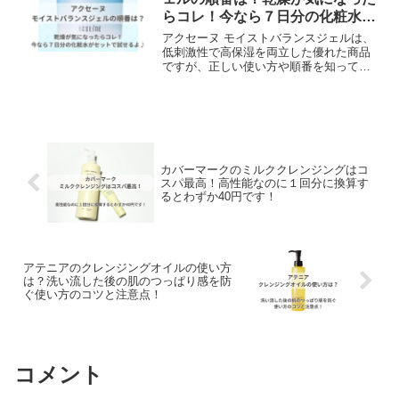
ーズが必要です。アテニアのドレススノ
らコレ！今なら７日分の化粧水が
ーとドレスリフトは、どちらもエイジン
セットで試せるよ♪
グケアに優れたスキンケアシリーズです
アクセーヌ モイストバランスジェルは、
が、どちらを選ぶべきでしょうか？
低刺激性で高保湿を両立した優れた商品
ですが、正しい使い方や順番を知ってお
くと、より効果を実感できますよ。アク
セーヌ モイストバランスジェルは、朝と
夜の2回、洗顔後に化粧水で肌を整えた後
に使います。
カバーマークのミルククレンジングはコ
スパ最高！高性能なのに１回分に換算す
るとわずか40円です！
アテニアのクレンジングオイルの使い方
は？洗い流した後の肌のつっぱり感を防
ぐ使い方のコツと注意点！
コメント