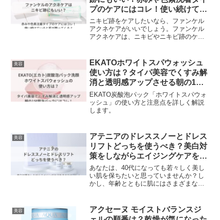
みると、30代の女性は「肌が明るくなっ
プのケアにはコレ！使い続けてい
た」「肌がもっちりした」「香りが優し
ると肌が整ってくるよ
い」などのポジティブなコメントが多く
ニキビ跡をケアしたいなら、ファンケル
あります。
アクネケアがいいでしょう。ファンケル
アクネケアは、ニキビやニキビ跡のケア
効く成分が入ったスキンケアシリーズで
す。ニキビの原因である「ゆさぶり因
子」と「バリア機能」に着目して作られ
EKATOホワイトスパウォッシュ
美容
ています。
使い方は？タイパ美容でくすみ解
消と透明感アップさせる朝の1分
間泡パック
EKATO炭酸泡パック「ホワイトスパウォ
ッシュ」の使い方と注意点を詳しく解説
します。
アテニアのドレススノーとドレス
美容
リフトどっちを使うべき？美白対
策をしながらエイジングケアをす
るならコレ！
あなたは、40代になっても若々しく美し
い肌を保ちたいと思っていませんか？し
かし、年齢とともに肌にはさまざまな変
化が起こります。シワやたるみ、シミや
くすみなど、エイジングサインが気にな
るようになります。そんなときには、エ
アクセーヌ モイストバランスジ
美容
イジングケアに特化したスキンケアシリ
ェルの順番は？乾燥が気になった