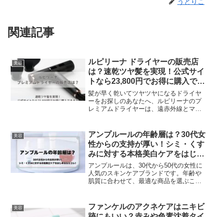
うとりこ
関連記事
ルピリーナ ドライヤーの販売店
美容
は？速乾ツヤ髪を実現！公式サイ
トなら23,800円でお得に購入でき
ます
髪が早く乾いてツヤツヤになるドライヤ
ーをお探しのあなたへ、ルピリーナのプ
レミアムドライヤーは、遠赤外線とマイ
ナスイオンの機能を備えた高性能なドラ
イヤーです。これにより、髪を保湿しな
がら速乾性を提供し、髪が早く乾くだけ
アンプルールの年齢層は？30代女
美容
でなく、ツヤツヤの仕上がりが期待でき
性からの支持が厚い！シミ・くす
ます。特に、髪のダメージを最小限に抑
みに対する本格美白ケアをはじめ
えたい方におすすめです。主な販売店
るならコレ！
は、公式サイト、楽天市場、Yahoo!ショ
アンプルールは、30代から50代の女性に
ッピングになります。
人気のスキンケアブランドです。年齢や
肌質に合わせて、最適な商品を選ぶこと
ができます。アンプルールの商品は、美
容雑誌やインターネットで高い評価を得
ています。特に30代の女性からの支持が
ファンケルのアクネケアはニキビ
美容
厚いです。アンプルールの口コミを見て
跡にもいい？赤みや色素沈着タイ