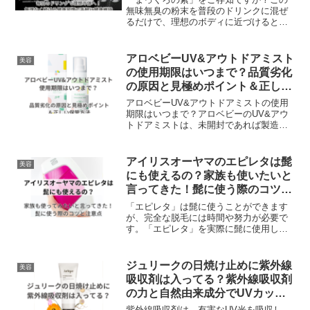
無味無臭の粉末を普段のドリンクに混ぜ
るだけで、理想のボディに近づけると話
題になっています。特に、油の吸着性に
優れた「国産赤松炭」を使用しているた
め、食生活を変えずに健康的な体を目指
アロベビーUV&アウトドアミスト
美容
すことができます。忙しい毎日でも健康
の使用期限はいつまで？品質劣化
的な体を目指したい女性におすすめの粉
の原因と見極めポイント＆正しい
末サポートです。仕事や家庭のことで忙
保管方法
しく、食生活を変えたいと思っていても
アロベビーUV&アウトドアミストの使用
なかなか実行に移せない方にとって、
期限はいつまで？アロベビーのUV&アウ
「まっくろの素」は理想的なサポートア
トドアミストは、未開封であれば製造日
イテムです。
から3年間、開封後は1年間という使用期
限を設けています。アロベビーのUV&ア
ウトドアミストは、お子様から大人ま
アイリスオーヤマのエピレタは髭
美容
で、家族全員が安心して使える日焼け止
にも使えるの？家族も使いたいと
め＆アウトドアミストです。日焼け止め
言ってきた！髭に使う際のコツと
と虫よけの2つの対策をこれ1本で行える
注意点
スプレーになります。レモングラスやロ
「エピレタ」は髭に使うことができます
ーズマリーのエッセンシャルオイルを配
が、完全な脱毛には時間や努力が必要で
合した、100%天然由来成分で作られてい
す。「エピレタ」を実際に髭に使用した
ます。
男性の感想を聞くと、髭が減ったという
実感はあるものの、完全になくなるには
時間がかかるという感想が多いです。髭
ジュリークの日焼け止めに紫外線
美容
は太くて色素が濃いため、光脱毛に適し
吸収剤は入ってる？紫外線吸収剤
ているという説明もありますが、剛毛髭
の力と自然由来成分でUVカッ
には半年から2年はかかるという目安も示
ト！
されています。
紫外線吸収剤は、有害なUV光を吸収し、