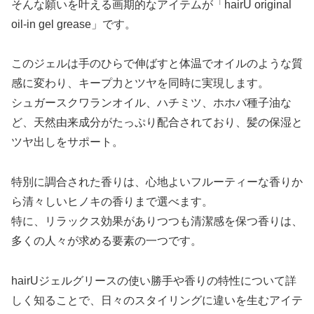
そんな願いを叶える画期的なアイテムが「hairU original
oil-in gel grease」です。
このジェルは手のひらで伸ばすと体温でオイルのような質
感に変わり、キープ力とツヤを同時に実現します。
シュガースクワランオイル、ハチミツ、ホホバ種子油な
ど、天然由来成分がたっぷり配合されており、髪の保湿と
ツヤ出しをサポート。
特別に調合された香りは、心地よいフルーティーな香りか
ら清々しいヒノキの香りまで選べます。
特に、リラックス効果がありつつも清潔感を保つ香りは、
多くの人々が求める要素の一つです。
hairUジェルグリースの使い勝手や香りの特性について詳
しく知ることで、日々のスタイリングに違いを生むアイテ