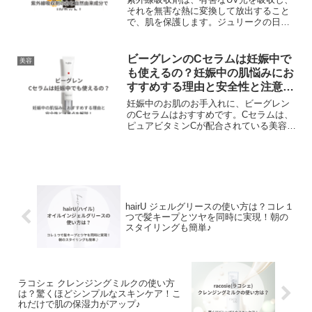
それを無害な熱に変換して放出すること
で、肌を保護します。ジュリークの日焼
け止め乳液「UVディフェンスローショ
ン」には、このような機能を持つ5種類の
紫外線吸収剤が配合されています。これ
ビーグレンのCセラムは妊娠中で
美容
らは、肌に直接的なダメージを与えるUV
も使えるの？妊娠中の肌悩みにお
光を効率的に吸収し、肌の老化や色素沈
すすめする理由と安全性と注意点
着を防ぎます。また肌を落ち着かせ、保
を解説！
湿する天然植物エキスが豊富に使用され
妊娠中のお肌のお手入れに、ビーグレン
ています。これにより、肌への刺激を最
のCセラムはおすすめです。Cセラムは、
小限に抑えつつ、紫外線からの保護を実
ピュアビタミンCが配合されている美容液
現しています。
で、肌の強さやハリを高める効果があり
ます。妊娠中は、ホルモンバランスの変
化やストレスなどで、肌トラブルが起こ
りやすくなります。そんな時に、Cセラム
を使うことで、肌のターンオーバーを正
常化し、肌のバリア機能を強化すること
ができます。
hairU ジェルグリースの使い方は？コレ１
つで髪キープとツヤを同時に実現！朝の
スタイリングも簡単♪
ラコシェ クレンジングミルクの使い方
は？驚くほどシンプルなスキンケア！こ
れだけで肌の保湿力がアップ♪