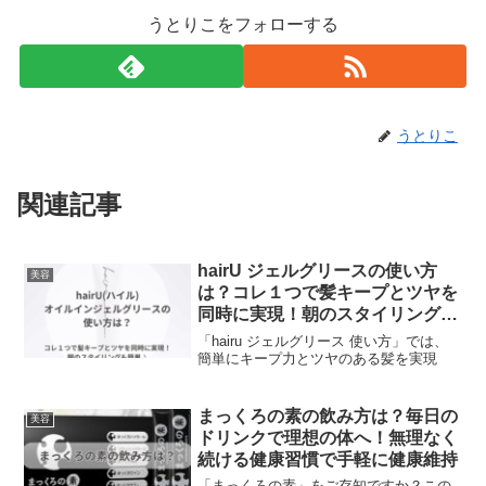
うとりこをフォローする
うとりこ
関連記事
hairU ジェルグリースの使い方
美容
は？コレ１つで髪キープとツヤを
同時に実現！朝のスタイリングも
簡単♪
「hairu ジェルグリース 使い方」では、
簡単にキープ力とツヤのある髪を実現
まっくろの素の飲み方は？毎日の
美容
ドリンクで理想の体へ！無理なく
続ける健康習慣で手軽に健康維持
「まっくろの素」をご存知ですか？この