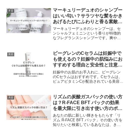
マーキュリーデュオのシャンプー
美容
はいい匂い？サラツヤな髪をかき
あげるたびにふわりと香る素敵な
髪に！
マーキュリーデュオのシャンプーは、セ
ンシャルフェミニンという香りが特徴的
なフレグランスシャンプーです。爽やか
で清潔感のあるトップから、優雅で女性
らしいミドルへと移行し、最後には落ち
着きと深みのあるラストへと変化する香
ビーグレンのCセラムは妊娠中で
美容
りで、周りの人に好印象を与えることで
も使えるの？妊娠中の肌悩みにお
しょう。この香りは、時間とともに変化
すすめする理由と安全性と注意点
していく香水のような香りで、最初はラ
を解説！
フランスやカシスなどのフレッシュで爽
妊娠中のお肌のお手入れに、ビーグレン
やかな果実系の香りがします。
のCセラムはおすすめです。Cセラムは、
ピュアビタミンCが配合されている美容液
で、肌の強さやハリを高める効果があり
ます。妊娠中は、ホルモンバランスの変
化やストレスなどで、肌トラブルが起こ
リズムの炭酸ガスパックの使い方
美容
りやすくなります。そんな時に、Cセラム
は？R-FACE BFT パックの効果
を使うことで、肌のターンオーバーを正
を最大限に引き出す使い方のポイ
常化し、肌のバリア機能を強化すること
ント
ができます。
あなたの肌に新しい輝きをもたらす「リ
ズム R-FACE BFT パック」その使い方を
知りたいと検索しているあなたは、きっ
と肌の悩みやエイジングサインに対する