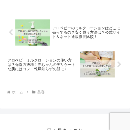
ったりのアイテムが『Kooミラクルクレ
ンジング』です。Kooミラクルクレンジ
ング』は、30万人以上の素肌を見てきた
エステのプロがたどり着いたシンプルス
キンケア「美容断食」をサポートするた
めに開発されました。美容断食とは、夜
アロベビーのミルクローションはどこに
のスキンケアを極限までシンプルにし、
売ってるの？安く買う方法は？公式サイ
肌の自然治癒力を高める美容法です。
ト＆ネット通販徹底比較！
アロベビーミルクローションの使い方
は？保湿力抜群！赤ちゃんのデリケート
な肌にはコレ！乾燥知らずの肌に♪
ホーム
美容