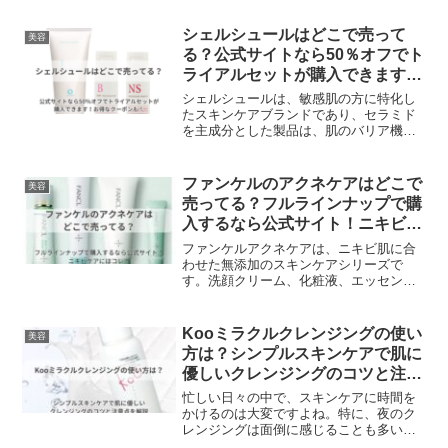
解決策を探していることでしょう。炭酸
ガスパックは、肌の水分と空気中の水分
シェルシュールはどこで売って
美容
に反応して炭酸ガスを発生させること
る？公式サイトなら50％オフでト
で、肌の血行を促進し、くすみやシワを
ライアルセットが購入できます！
改善する効果があります。特に、リズム
お得なクーポンも！
のR-FACE BFTパックは、一剤式で手軽
シェルシュールは、敏感肌の方に特化し
に使えるため、忙しい日常の中でも簡単
たスキンケアブランドであり、セラミド
にスペシャルケアが可能です。
を主成分とした製品は、肌のバリア機能
を高め、潤いを保つことで知られていま
す。しかし、これらの高品質な製品は、
一般のドラッグストアやバラエティショ
ファンケルのアクネケアはどこで
美容
ップでは取り扱いがありません。そのた
売ってる？フルラインナップで購
め、多くの方がどこで購入できるのかと
入するなら公式サイト！ニキビケ
疑問に思われることでしょう。実は、シ
アにはコレ！
ェルシュール製品はオンラインでのみ購
ファンケルアクネケアは、ニキビ肌に合
入可能です。
わせた無添加のスキンケアシリーズで
す。洗顔クリーム、化粧液、エッセン
ス、ジェル乳液の4つのアイテムがありま
す。ニキビ肌に悩むお子さんのために、
ファンケルアクネケアを試してみたいと
Kooミラクルクレンジングの使い
美容
思ったら、ファンケル直営店か公式オン
方は？シンプルスキンケアで肌に
ラインストアで購入するのが一番確実で
優しいクレンジングのコツと注意
す。
点を解説
忙しい日々の中で、スキンケアに時間を
かけるのは大変ですよね。特に、夜のク
レンジングは面倒に感じることも多いの
ではないでしょうか？そんなあなたにぴ