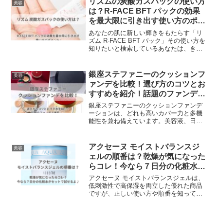
リズムの炭酸ガスパックの使い方
美容
いう美白有効成分を配合。シミや肝斑の
は？R-FACE BFT パックの効果
根本原因であるメラノシスの生成を抑制
を最大限に引き出す使い方のポイ
し、明るい透明感のある肌へと導きま
ント
す。毎日のスキンケアを楽しみながら、
あなたの肌に新しい輝きをもたらす「リ
プラファストでシミ・肝斑のない、透明
ズム R-FACE BFT パック」その使い方を
感のある輝く肌を目指しましょう。
知りたいと検索しているあなたは、きっ
と肌の悩みやエイジングサインに対する
解決策を探していることでしょう。炭酸
ガスパックは、肌の水分と空気中の水分
銀座ステファニーのクッションフ
美容
に反応して炭酸ガスを発生させること
ァンデを比較！選び方のコツとお
で、肌の血行を促進し、くすみやシワを
すすめを紹介！話題のファンデで
改善する効果があります。特に、リズム
美肌に♪
のR-FACE BFTパックは、一剤式で手軽
銀座ステファニーのクッションファンデ
に使えるため、忙しい日常の中でも簡単
ーションは、どれも高いカバー力と多機
にスペシャルケアが可能です。
能性を兼ね備えています。美容液、日焼
け止め、化粧下地、コンシーラー、ファ
ンデーション、ハイライトの6つの役割を
果たします。その中でもアルーチェルー
アクセーヌ モイストバランスジ
美容
チェプラス、オディリア、プラセンティ
ェルの順番は？乾燥が気になった
スト、ビバブーの4種類のクッションファ
らコレ！今なら７日分の化粧水が
ンデを比較し、選び方のコツやどれがお
セットで試せるよ♪
すすめのファンデなのか。またお得に購
アクセーヌ モイストバランスジェルは、
入する方法についても紹介しています。
低刺激性で高保湿を両立した優れた商品
ですが、正しい使い方や順番を知ってお
くと、より効果を実感できますよ。アク
セーヌ モイストバランスジェルは、朝と
夜の2回、洗顔後に化粧水で肌を整えた後