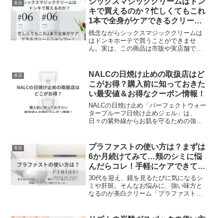
シックスマジッククリームはドン
美容
キで買えるのか？忙しくてもこれ
1本で全身がケアできるクリーム
シャンプー！
残念ながらシックスマジッククリームは
はドンキホーテで買うことができませ
ん。実は、この商品は市販や実店舗での
販売を一切行っておらず、ネット通販の
みで購入することができるのです。ドン
キホーテだけでなく、他の大型ストアや
NALCの日焼け止めの取扱店はど
美容
ドラッグストアでも見つけることはでき
こがお得？購入前に知っておきた
ません。では、どこでシックスマジック
い最安値＆お得なクーポン情報！
クリームを買うことができるのでしょう
か？
NALCの日焼け止め「パーフェクトウォー
タープルーフ日焼け止めジェル」は、
日々の紫外線からお肌を守るための強い
味方です。日常生活での使用はもちろ
ん、レジャーやスポーツを楽しむ際に
も、しっかりとした保護を提供します。
プラファストの使い方は？まずは
美容
NALCの日焼け止め「パーフェクトウォー
6か月続けてみて…頬のシミに悩
タープルーフ日焼け止めジェル」は、下
んだらコレ！手軽にケアできて続
記の店舗で購入することができます。バ
けやすいよ♪
ラエティショップ、家電量販店、コスメ
30代を迎え、鏡を見るたびに気になるシ
ショップ、オンラインショップ
ミや肝斑。そんなお悩みに、強い味方と
なるのが美白クリーム「プラファスト」
です。プラファストは、30代女性のシ
ミ・肝斑ケアに最適な美白クリームで
す。プラファストは、トラネキサム酸と