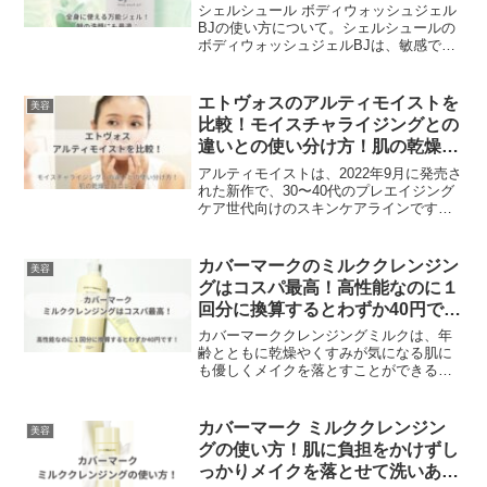
最適♪
す。この美容液を正しい順番で使用する
シェルシュール ボディウォッシュジェル
ことで、肌のバリア機能を強化し、環境
BJの使い方について。シェルシュールの
ストレスから肌を守ることができます。
ボディウォッシュジェルBJは、敏感で荒
れやすい肌にも優しい成分で作られてい
ます。特に40代の女性にとって、肌の保
湿と優しい洗浄が重要ですので、この製
エトヴォスのアルティモイストを
美容
品は最適です。またボディウォッシュジ
比較！モイスチャライジングとの
ェルBJは、泡立てる必要がないため、忙
違いとの使い分け方！肌の乾燥に
しい朝にも最適です。洗浄力がマイルド
はコレ♪
で、肌のバリア機能を守りながら汚れを
アルティモイストは、2022年9月に発売さ
しっかり落とします。
れた新作で、30〜40代のプレエイジング
ケア世代向けのスキンケアラインです。
プレエイジングケアとは、肌の老化を予
防するためのケアのことです。モイスチ
ャライジングは、従来からあるオールシ
カバーマークのミルククレンジン
美容
ーズン向けのスキンケアラインです。
グはコスパ最高！高性能なのに１
回分に換算するとわずか40円で
す！
カバーマーククレンジングミルクは、年
齢とともに乾燥やくすみが気になる肌に
も優しくメイクを落とすことができる優
秀なクレンジングです。肌に負担をかけ
ずに、毛穴の汚れやメイクの油分をしっ
かりと取り除きます。また、肌に必要な
カバーマーク ミルククレンジン
美容
水分や油分は残してくれるので、洗い上
グの使い方！肌に負担をかけずし
がりの肌はしっとりと潤います。
っかりメイクを落とせて洗いあが