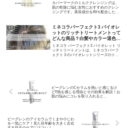
りはしっとり♪
カバーマークのミルククレンジングは、
肌の乾燥に悩む女性におすすめのクレン
ジングです。美容成分を89％配合した高
保湿なクレンジングで、メイクを浮き上
がらせて肌に負担をかけずに落とし、洗
い上がりはしっとりもちもちになりま
ミネコラパーフェクト3 バイオレ
美容
す。濡れた手でも使えるので、お風呂で
ットのリッチトリートメントって
の使用にも便利です。
どんな商品？白髪やカラー退色が
気になったらコレ
ミネコラ パーフェクト3 バイオレット リ
ッチトリートメントは、ミネコラパーフ
ェクト３のバイオレットシリーズのトリ
ートメントです。バイオレットカラー
は、黄色味のある髪に青みを加えて、色
味を補正します。これにより、白髪やカ
ラーの退色を目立たなくし、髪の色をよ
り美しく見せます。
ビーグレンのCセラムを熱いと感じるけ
ど⁉熱を感じる理由とその効果を解説！お
肌の悩みにコレを取り入れると…
ビーグレンのアイセラムでくまや小じわ
を一気にケア！見た目年齢を大きく左右
する目元のケアにはコレ！