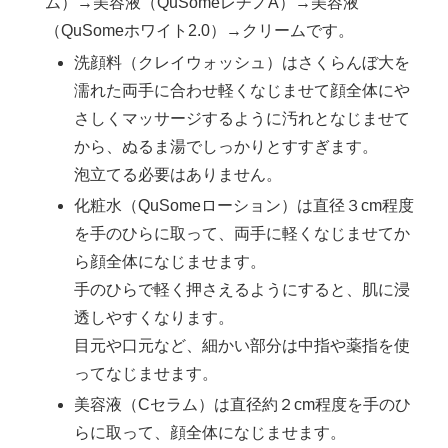
ム）→美容液（QuSomeレチノA）→美容液
（QuSomeホワイト2.0）→クリームです。
洗顔料（クレイウォッシュ）はさくらんぼ大を
濡れた両手に合わせ軽くなじませて顔全体にや
さしくマッサージするように汚れとなじませて
から、ぬるま湯でしっかりとすすぎます。
泡立てる必要はありません。
化粧水（QuSomeローション）は直径３cm程度
を手のひらに取って、両手に軽くなじませてか
ら顔全体になじませます。
手のひらで軽く押さえるようにすると、肌に浸
透しやすくなります。
目元や口元など、細かい部分は中指や薬指を使
ってなじませます。
美容液（Cセラム）は直径約２cm程度を手のひ
らに取って、顔全体になじませます。