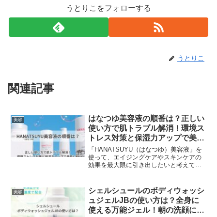
うとりこをフォローする
うとりこ
関連記事
はなつゆ美容液の順番は？正しい
美容
使い方で肌トラブル解消！環境ス
トレス対策と保湿力アップで美肌
に！
「HANATSUYU（はなつゆ）美容液」を
使って、エイジングケアやスキンケアの
効果を最大限に引き出したいと考えてい
ませんか？特に、環境ストレスや年齢に
よる肌の変化に悩んでいる方にとって、
適切なスキンケアの順番は非常に重要で
シェルシュールのボディウォッシ
美容
す。「はなつゆ美容液」は、植物由来の
ュジェルJBの使い方は？全身に
成分を贅沢に配合し、肌に優しい処方で
使える万能ジェル！朝の洗顔にも
ありながら高い保湿力を実現していま