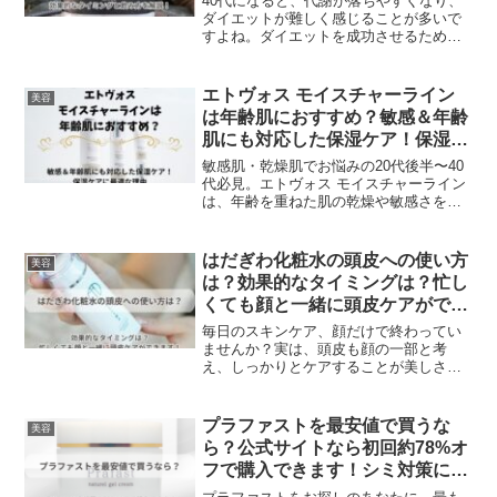
40代になると、代謝が落ちやすくなり、
ダイエットが難しく感じることが多いで
すよね。ダイエットを成功させるために
は、適切な栄養摂取が欠かせません。特
に、筋肉を維持しながら脂肪を燃焼させ
るためには、プロテインの摂取が非常に
エトヴォス モイスチャーライン
美容
重要です。そんな時に頼りになるのが、
は年齢肌におすすめ？敏感＆年齢
ReXeR（レクサー）の「CFMホエイプロ
肌にも対応した保湿ケア！保湿ケ
テイン」です。このプロテインは、美味
アに最適な理由
しさと栄養価の高さを兼ね備え、ダイエ
敏感肌・乾燥肌でお悩みの20代後半〜40
ット中の女性にとって理想的な選択肢と
代必見。エトヴォス モイスチャーライン
なります。
は、年齢を重ねた肌の乾燥や敏感さをケ
アする低刺激スキンケア。5種のヒト型セ
ラミドや低刺激処方の特徴を詳しく解説
します。
はだぎわ化粧水の頭皮への使い方
美容
は？効果的なタイミングは？忙し
くても顔と一緒に頭皮ケアができ
ます！
毎日のスキンケア、顔だけで終わってい
ませんか？実は、頭皮も顔の一部と考
え、しっかりとケアすることが美しさを
保つ秘訣です。特に、年齢を重ねるとと
もに髪や頭皮の変化を感じる方も多いの
ではないでしょうか。そんな悩みを解決
プラファストを最安値で買うな
美容
するのが「はだぎわ化粧水」です。この
ら？公式サイトなら初回約78%オ
化粧水は、顔から頭皮まで一体的にケア
フで購入できます！シミ対策には
できる優れもの。忙しい毎日でも簡単に
コレがピッタリ
取り入れられる時短アイテムとして、多