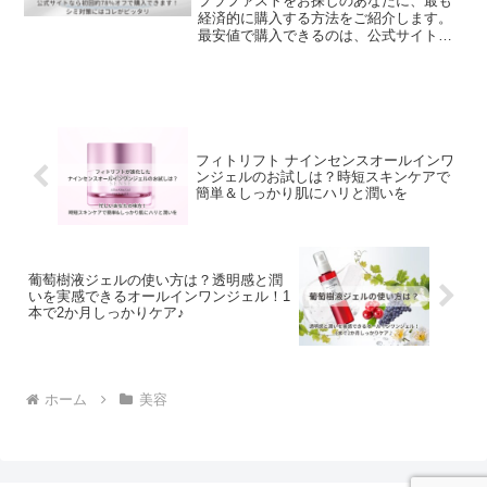
プラファストをお探しのあなたに、最も
くの方に支持されています。
経済的に購入する方法をご紹介します。
最安値で購入できるのは、公式サイトの
定期コースです。公式サイトの定期コー
スでは、初めてのお客様に限り大変お得
な初回価格で提供しており、これが市場
での最安値です。この初回限定の特別価
格は、新規のお客様がプラファストを試
しやすいようになっています。定期コー
スを選択することで、継続して割引価格
フィトリフト ナインセンスオールインワ
でプラファストを購入することが可能で
ンジェルのお試しは？時短スキンケアで
す。
簡単＆しっかり肌にハリと潤いを
葡萄樹液ジェルの使い方は？透明感と潤
いを実感できるオールインワンジェル！1
本で2か月しっかりケア♪
ホーム
美容