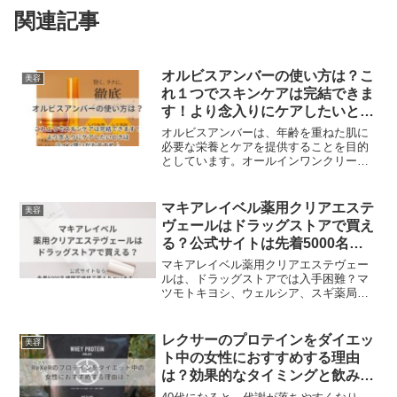
関連記事
オルビスアンバーの使い方は？こ
美容
れ１つでスキンケアは完結できま
す！より念入りにケアしたいとき
はライン使いを♪
オルビスアンバーは、年齢を重ねた肌に
必要な栄養とケアを提供することを目的
としています。オールインワンクリーム
なので使い方も簡単です。毎日のケア
が、あなたの肌をより健康で輝かせる秘
訣です。お肌に合った使い方を見つけ、
マキアレイベル薬用クリアエステ
美容
美しさを引き出してください。
ヴェールはドラッグストアで買え
る？公式サイトは先着5000名様
限定価格
マキアレイベル薬用クリアエステヴェー
ルは、ドラッグストアでは入手困難？マ
ツモトキヨシ、ウェルシア、スギ薬局、
サンドラッグなどの大手ドラッグストア
では、薬用クリアエステヴェールの取り
扱いが少ないのが現状です。もしお近く
レクサーのプロテインをダイエッ
美容
のドラッグストアで見つからない場合
ト中の女性におすすめする理由
は、諦めないでください！薬用クリアエ
は？効果的なタイミングと飲み方
ステヴェールを確実に購入したい場合
を解説！
は、以下の場所がおすすめです。