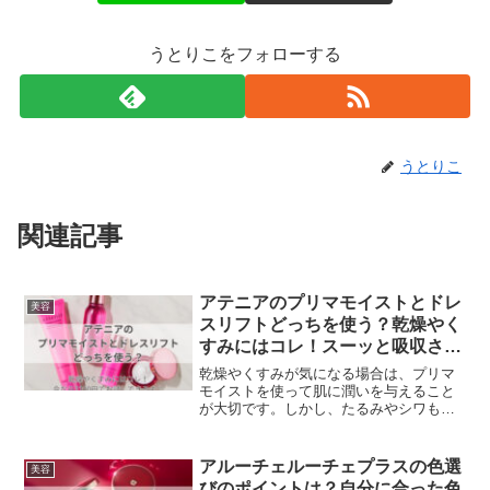
うとりこをフォローする
うとりこ
関連記事
アテニアのプリマモイストとドレ
美容
スリフトどっちを使う？乾燥やく
すみにはコレ！スーッと吸収され
てしっとり柔らかに♪
乾燥やくすみが気になる場合は、プリマ
モイストを使って肌に潤いを与えること
が大切です。しかし、たるみやシワも気
になる場合は、ドレスリフトを使って肌
にハリを与えることも必要です。自分の
肌の状態や目的に合わせて、適切に使い
アルーチェルーチェプラスの色選
美容
分けることで、より美しい肌に近づくこ
びのポイントは？自分に合った色