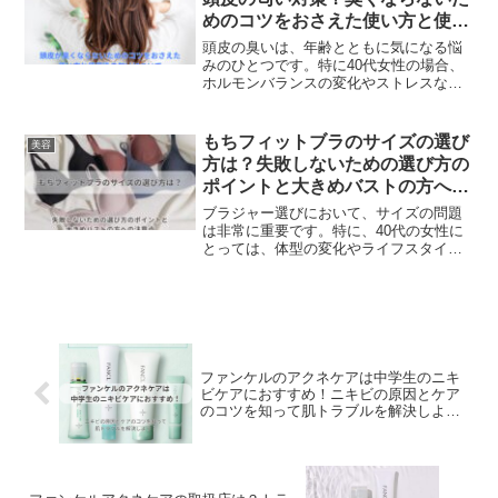
ンケア製品を選ぶことが大切です。ノー
めのコツをおさえた使い方と使用
ムプラスは、そんなあなたの美容ライフ
後の匂いについて
をサポートするために、最高の製品を提
頭皮の臭いは、年齢とともに気になる悩
供しています。
みのひとつです。特に40代女性の場合、
ホルモンバランスの変化やストレスなど
が影響して、頭皮の油分や汗、細菌など
が増えてしまい、ニオイの原因になりま
す。ラサーナプレミオールは、頭皮の油
もちフィットブラのサイズの選び
美容
分バランスを整え、美髪を育むヘアケア
方は？失敗しないための選び方の
セットです。オーガニック認証の植物オ
ポイントと大きめバストの方への
イルや海藻エキスなどが配合されてお
注意点
り、頭皮と髪の「オイルコントロール」
ブラジャー選びにおいて、サイズの問題
や気になるニオイのケア、海洋と自然の
は非常に重要です。特に、40代の女性に
力で洗浄する効果があります。
とっては、体型の変化やライフスタイル
の変化に対応できるブラジャーが求めら
れます。そんな中で注目されているのが
「もちフィットブラ」です。このブラジ
ャーは、快適さとフィット感を追求した
ノンワイヤーブラで、多くのユーザーか
ら高評価を得ています。もちフィットブ
ラの最大の特徴は、その高密着フィット
ファンケルのアクネケアは中学生のニキ
です。
ビケアにおすすめ！ニキビの原因とケア
のコツを知って肌トラブルを解決しよ
う！