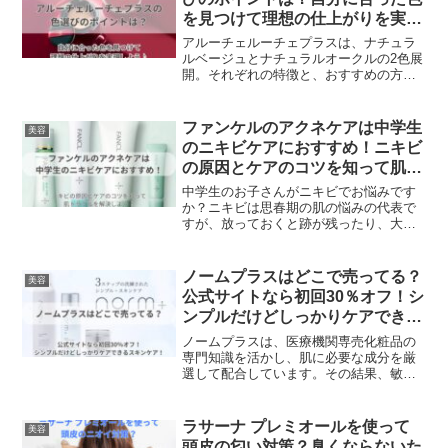
とができます。
を見つけて理想の仕上がりを実現
しよう♪
アルーチェルーチェプラスは、ナチュラ
ルベージュとナチュラルオークルの2色展
開。それぞれの特徴と、おすすめの方を
ご紹介します。アルーチェルーチェプラ
スは、美容液・日焼け止め・化粧下地・
ファンデーション・コンシーラー・ハイ
ファンケルのアクネケアは中学生
美容
ライトの6つの機能を持っており、メイク
のニキビケアにおすすめ！ニキビ
の時間を大幅に短縮することができま
の原因とケアのコツを知って肌ト
す。特に朝の忙しい時間には、この一つ
ラブルを解決しよう！
で六役をこなすアイテムが非常に便利で
中学生のお子さんがニキビでお悩みです
す。
か？ニキビは思春期の肌の悩みの代表で
すが、放っておくと跡が残ったり、大人
になっても繰り返したりする可能性があ
ります。そんなニキビに効果的なスキン
ケアが、ファンケルのアクネケアです。
ノームプラスはどこで売ってる？
美容
ファンケルのアクネケアは、ニキビの原
公式サイトなら初回30％オフ！シ
因となる過剰な皮脂分泌を抑えて、毛穴
ンプルだけどしっかりケアできる
がふさがりにくい状態に肌環境を整えて
スキンケア！
くれます。
ノームプラスは、医療機関専売化粧品の
専門知識を活かし、肌に必要な成分を厳
選して配合しています。その結果、敏感
肌にも優しい仕様の製品が揃っており、
忙しい毎日の中でも手軽に続けられるス
キンケアを実現しています。美しく健康
ラサーナ プレミオールを使って
美容
な肌を維持するためには、質の高いスキ
頭皮の匂い対策？臭くならないた