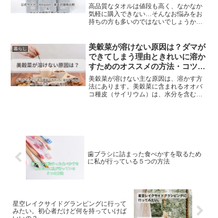
ト！
ズマリーの活用方法をご紹介します。
高品質なタオルは値段も高く、なかなか
気軽に購入できない…そんなお悩みをお
持ちの方も多いのではないでしょうか？
育てるタオルなら、お得な方法で上質な
タオルを賢くゲットできますよ。あなた
にぴったりの、育てるタオルを安く買う
美穀菜が溶けない原因は？ダマが
暮らし
方法を、ご紹介します。育てるタオル公
できてしまう理由ときれいに溶か
式LINEの友達限定クーポン、アウトレッ
すためのオススメの方法・コツを
ト商品、ポイント活用、送料無料、期間
解説！
限定キャンペーンやセール。Amazonなど
美穀菜が溶けない主な原因は、溶かす方
のオンラインショップを活用して、上質
法にあります。美穀菜に含まれるオオバ
なタオルを賢くゲット！
コ種皮（サイリウム）は、水分を含むと
約30倍に膨らむ特性があります。これが
ダマを形成し、溶けにくくなる原因で
す。多くの方がコップで溶かそうとされ
ると、この特性によりダマができやすく
なります。美穀菜をダマなくきれいに溶
かすためのオススメの方法は
歯ブラシに詰まった食べかすを取るため
に私が行っている５つの方法
星空レイクサイドグランピングに行って
みたい。初心者だけど何を持っていけば