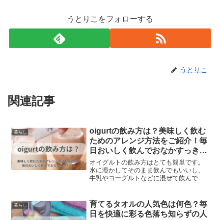
うとりこをフォローする
うとりこ
関連記事
oigurtの飲み方は？美味しく飲む
暮らし
ためのアレンジ方法をご紹介！毎
日おいしく飲んでおなかすっきり
♪
オイグルトの飲み方はとても簡単です。
水に溶かしてそのまま飲んでもいいし、
牛乳やヨーグルトなどに混ぜて飲んでも
OKです。水に溶かすとさっぱりとした味
わいになりますが、牛乳やヨーグルトに
混ぜるとまろやかでコクのある味わいに
育てるタオルの人気色は何色？毎
暮らし
なります。
日を快適に彩る色落ち知らずの人