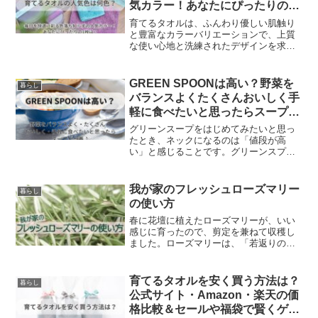
気カラー！あなたにぴったりの1
枚は？
育てるタオルは、ふんわり優しい肌触り
と豊富なカラーバリエーションで、上質
な使い心地と洗練されたデザインを求め
るあなたの願いを叶えてくれるアイテム
です。今回は、女性におすすめの3色「ム
ーングレージュ」「ホワイト」「ライト
GREEN SPOONは高い？野菜を
暮らし
ブルー」を中心に、それぞれの魅力をご
バランスよくたくさんおいしく手
紹介します！また色落ちの心配もく、長
軽に食べたいと思ったらスープが
く使えます。豊富なカラーバリエーショ
一番♪
ンの中から、あなたにぴったりの「育て
グリーンスープをはじめてみたいと思っ
るタオル」を見つけて、毎日を快適に過
たとき、ネックになるのは「値段が高
ごしましょう。
い」と感じることです。グリーンスプー
ンの1食分は約700〜800円程度と、外食
やデリバリーと変わらないくらい高いの
です。他の冷凍食品サービスと比べても
我が家のフレッシュローズマリー
暮らし
倍近くする場合があります。そのため、
の使い方
毎日続けるのは難しいと感じる人も多い
です。グリーンスプーンの特徴は、食品
春に花壇に植えたローズマリーが、いい
添加物や化学調味料などは一切使用して
感じに育ったので、剪定を兼ねて収穫し
いない食材を使用。栄養士が監修。電子
ました。ローズマリーは、「若返りのハ
レンジで温めるだけで食べられるスー
ーブ」と呼ばれ、抗菌、抗ウイルス、強
プ。というように、忙しい人や野菜不足
壮、血液循環促進、抗酸化、収れんなど
の人にとっても便利です。
の効能があり、美容や健康に良い効果が
育てるタオルを安く買う方法は？
暮らし
期待できるハーブです。せっかくなの
公式サイト・Amazon・楽天の価
で、有効活用したいですよね！というわ
格比較＆セールや福袋で賢くゲッ
けで、我が家で収穫したフレッシュロー