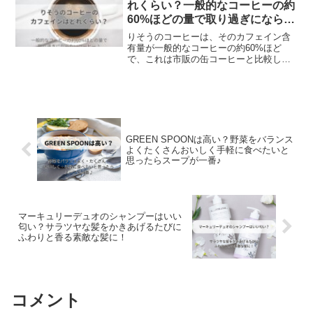
れくらい？一般的なコーヒーの約
くなりますし、体も温まりますよね。
60%ほどの量で取り過ぎにならな
いコーヒー♪
りそうのコーヒーは、そのカフェイン含
有量が一般的なコーヒーの約60%ほど
で、これは市販の缶コーヒーと比較して
も、かなり控えめな数値です。このよう
にカフェイン量を抑えたコーヒーは、カ
フェインに敏感な方や、夕方以降でも安
心して飲むことができるため、多くの
人々に選ばれています。
GREEN SPOONは高い？野菜をバランス
よくたくさんおいしく手軽に食べたいと
思ったらスープが一番♪
マーキュリーデュオのシャンプーはいい
匂い？サラツヤな髪をかきあげるたびに
ふわりと香る素敵な髪に！
コメント