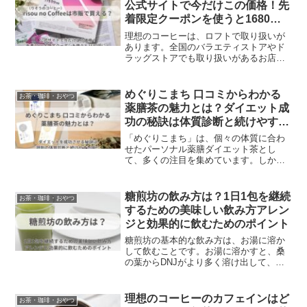
公式サイトで今だけこの価格！先
簡単に取り入れることができるでしょ
着限定クーポンを使うと1680円
う。
に！
理想のコーヒーは、ロフトで取り扱いが
あります。全国のバラエティストアやド
ラッグストアでも取り扱いがあるお店が
増えています。コーヒーショップやスー
パーなどでは、取り扱いがありません。
理想のコーヒーは市販でも購入できます
めぐりこまち 口コミからわかる
お茶・珈琲・おやつ
が、まだ取扱店舗を探すのに時間がかか
薬膳茶の魅力とは？ダイエット成
ることを考えると、インターネットから
功の秘訣は体質診断と続けやすい
の通販で買った方が早いでしょう。
味！
「めぐりこまち」は、個々の体質に合わ
せたパーソナル薬膳ダイエット茶とし
て、多くの注目を集めています。しか
し、実際に効果があるのか、味はどうな
のか、続けやすいのかなど、気になる点
がたくさんありますよね。この記事で
糖煎坊の飲み方は？1日1包を継続
お茶・珈琲・おやつ
は、実際に「めぐりこまち」を試したユ
するための美味しい飲み方アレン
ーザーの口コミをもとに、その効果や
ジと効果的に飲むためのポイント
味、続けやすさについて詳しく解説しま
す。
糖煎坊の基本的な飲み方は、お湯に溶か
して飲むことです。お湯に溶かすと、桑
の葉からDNJがより多く溶け出して、体
に吸収されやすくなります。水やコーヒ
ーなどに混ぜても構いませんが、お湯に
溶かした方が効果は高いです。冷たい飲
理想のコーヒーのカフェインはど
お茶・珈琲・おやつ
み物よりも温かい飲み物の方が血流も良