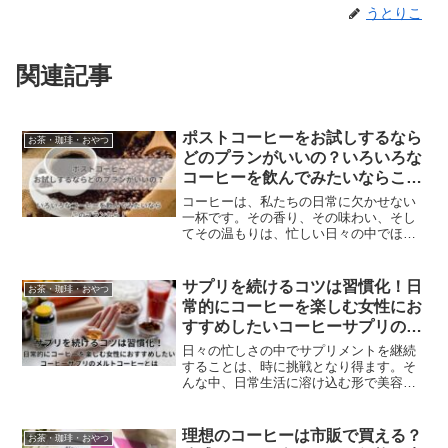
うとりこ
関連記事
ポストコーヒーをお試しするなら
お茶・珈琲・おやつ
どのプランがいいの？いろいろな
コーヒーを飲んでみたいならこの
プランから！
コーヒーは、私たちの日常に欠かせない
一杯です。その香り、その味わい、そし
てその温もりは、忙しい日々の中でほっ
と一息つく瞬間を提供してくれます。ポ
ストコーヒーは、そんなコーヒーの魅力
を存分に味わうためのサブスクリプショ
サプリを続けるコツは習慣化！日
お茶・珈琲・おやつ
ンサービスです。世界中のスペシャルテ
常的にコーヒーを楽しむ女性にお
ィコーヒーを、あなたのもとへ直接お届
すすめしたいコーヒーサプリのメ
けすることで、新しいコーヒー体験を可
ルトコーヒーとは
能にします。ポストコーヒーのサブスク
日々の忙しさの中でサプリメントを継続
は、「いろいろなコーヒーを飲んでみた
することは、時に挑戦となり得ます。そ
い！」と思っているのあなたにぴったり
んな中、日常生活に溶け込む形で美容と
のサービスです。
健康をサポートする画期的な商品、「メ
ルトコーヒー」が注目を集めています。
コーヒーを日常的に楽しむ習慣があれ
理想のコーヒーは市販で買える？
お茶・珈琲・おやつ
ば、飲み忘れることなく、毎日の生活に