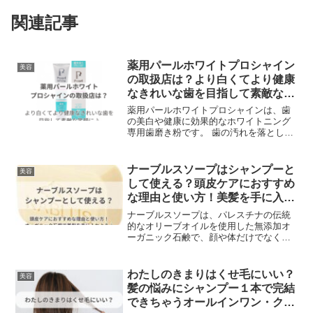
関連記事
薬用パールホワイトプロシャイン
美容
の取扱店は？より白くてより健康
なきれいな歯を目指して素敵な笑
顔に♪
薬用パールホワイトプロシャインは、歯
の美白や健康に効果的なホワイトニング
専用歯磨き粉です。 歯の汚れを落とし、
歯の表面をコーティングし、虫歯や歯周
病の原因となる菌を殺菌する成分がたっ
ぷり入っています。しかも、泡立ちが少
ナーブルスソープはシャンプーと
美容
なくて口の中がすっきりします。
して使える？頭皮ケアにおすすめ
な理由と使い方！美髪を手に入れ
よう♪
ナーブルスソープは、パレスチナの伝統
的なオリーブオイルを使用した無添加オ
ーガニック石鹸で、顔や体だけでなく、
髪も洗える多機能な製品です。豊富なエ
キストラバージンオリーブオイルを含
み、天然の植物性成分のみで作られてい
わたしのきまりはくせ毛にいい？
美容
るため、髪と頭皮に優しく、毎日の使用
髪の悩みにシャンプー１本で完結
に適しています。オリーブオイルを使っ
できちゃうオールインワン・クリ
た石鹸は洗浄力がマイルドで、皮脂を取