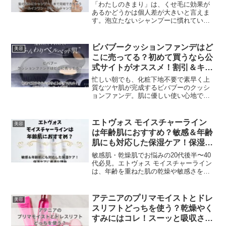
ームシャンプー！
りすぎません。これは、頭皮にも同様
「わたしのきまり」は、くせ毛に効果が
で、顔とつながっている頭皮も一緒にケ
あるかどうかは個人差が大きいと言えま
アすることをおすすめします。
す。泡立たないシャンプーに慣れている
人や、無添加であることを重視する人に
はおすすめですが、泡立ちや洗浄力を求
める人や、敏感肌の人には合わない可能
ビバブークッションファンデはど
美容
性もあります。「わたしのきまり」を使
こに売ってる？初めて買うなら公
ってみた感想は、・泡立ちがほとんどな
式サイトがオススメ！割引＆キャ
いので、最初は洗っている感じがしなか
ンペーン情報
った。髪の毛が引っ掛かることもあっ
忙しい朝でも、化粧下地不要で素早く上
た。・髪の毛がキシキシせず、しっとり
質なツヤ肌が完成するビバブーのクッシ
とした感触だった。髪の毛がまとまりや
ョンファンデ。肌に優しい使い心地で、
すくなった・乾かすと髪の毛がサラサラ
朝のメイクタイムを短縮できます。汗や
になった。くせ毛がおさまりやすくなっ
皮脂にも強く、長時間美しい仕上がりが
た。・頭皮の臭いが気にならなくなっ
持続します。ビバブーのクッションファ
エトヴォス モイスチャーライン
美容
た。頭皮に刺激を感じることはなかっ
ンデは、オンラインストアのみでご購入
は年齢肌におすすめ？敏感＆年齢
た。という感じでした。
いただけます。ビバブーの公式オンライ
肌にも対応した保湿ケア！保湿ケ
ンショップ、主要オンラインマーケット
アに最適な理由
プレイスで購入可能です。現時点では、
敏感肌・乾燥肌でお悩みの20代後半〜40
実店舗での取り扱いはありません。
代必見。エトヴォス モイスチャーライン
は、年齢を重ねた肌の乾燥や敏感さをケ
アする低刺激スキンケア。5種のヒト型セ
ラミドや低刺激処方の特徴を詳しく解説
します。
アテニアのプリマモイストとドレ
美容
スリフトどっちを使う？乾燥やく
すみにはコレ！スーッと吸収され