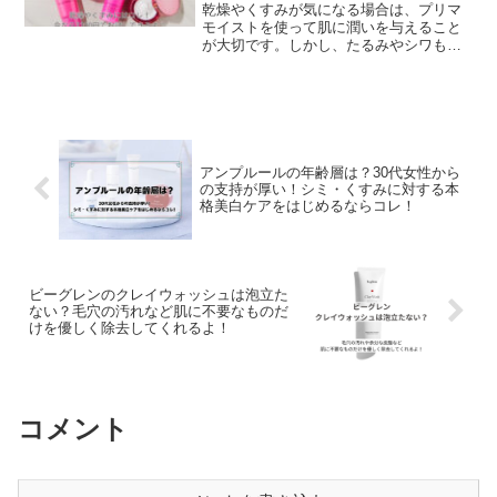
てしっとり柔らかに♪
乾燥やくすみが気になる場合は、プリマ
モイストを使って肌に潤いを与えること
が大切です。しかし、たるみやシワも気
になる場合は、ドレスリフトを使って肌
にハリを与えることも必要です。自分の
肌の状態や目的に合わせて、適切に使い
分けることで、より美しい肌に近づくこ
とができます。
アンプルールの年齢層は？30代女性から
の支持が厚い！シミ・くすみに対する本
格美白ケアをはじめるならコレ！
ビーグレンのクレイウォッシュは泡立た
ない？毛穴の汚れなど肌に不要なものだ
けを優しく除去してくれるよ！
コメント