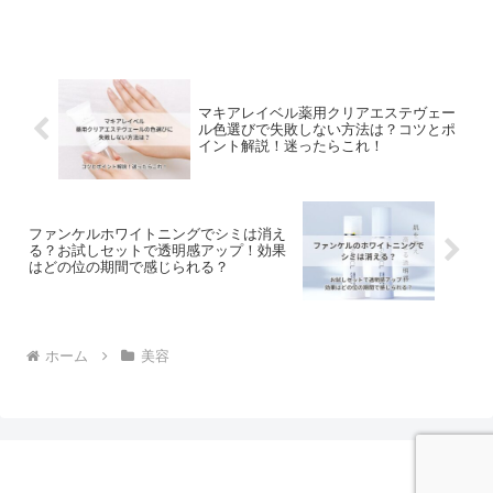
です。オフクリームを肌に塗布した後、
です。
円を描くようにやさしくなじませていく
ことで、クリームが透明に変わり、オイ
ル化します。これがオルビス オフクリー
ムの乳化作用にあたります。乳化プロセ
スにより、メイクや汚れが肌表面から浮
き上がり、洗い流しやすくなります。特
マキアレイベル薬用クリアエステヴェー
に、ウォータープルーフメイクや毛穴の
ル色選びで失敗しない方法は？コツとポ
奥の汚れに対して、乳化はより効果的で
イント解説！迷ったらこれ！
す。
ファンケルホワイトニングでシミは消え
る？お試しセットで透明感アップ！効果
はどの位の期間で感じられる？
ホーム
美容