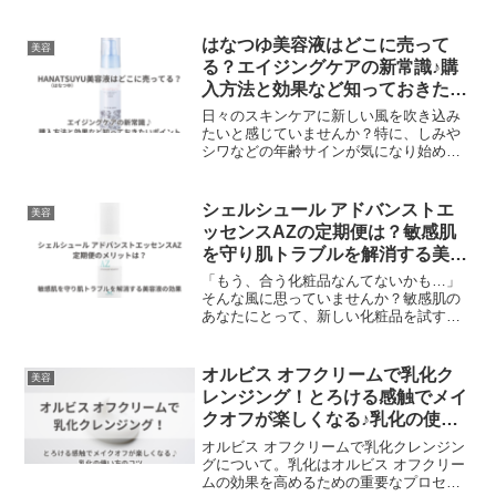
い方を正しくマスターして、お子さんの
ニキビのない美肌を応援しましょう。フ
ァンケルアクネケアの基本的な使い方
はなつゆ美容液はどこに売って
美容
は、洗顔クリーム、化粧液、エッセン
る？エイジングケアの新常識♪購
ス、ジェル乳液の4ステップです。それぞ
入方法と効果など知っておきたい
れの使い方やポイントを詳しく説明しま
ポイント
す。
日々のスキンケアに新しい風を吹き込み
たいと感じていませんか？特に、しみや
シワなどの年齢サインが気になり始めた
方にとって、エイジングケアや環境スト
レスから肌を守るための美容液を探して
いるなら、「HANATSUYU（はなつゆ）
シェルシュール アドバンストエ
美容
美容液」はまさに理想的な選択肢です。
ッセンスAZの定期便は？敏感肌
しかし、どこで購入できるのか、その情
を守り肌トラブルを解消する美容
報がなかなか見つからないことに悩んで
液の効果
いる方も多いのではないでしょうか？
「もう、合う化粧品なんてないかも…」
そんな風に思っていませんか？敏感肌の
あなたにとって、新しい化粧品を試すの
は大きな勇気がいることでしょう。で
も、諦めるのはまだ早いです。シェルシ
ュール アドバンストエッセンスAZは、そ
オルビス オフクリームで乳化ク
美容
んな大人の女性の肌に寄り添い、健やか
レンジング！とろける感触でメイ
な美しさをサポートします。シェルシュ
クオフが楽しくなる♪乳化の使い
ールは、敏感肌の専門家が長年研究を重
方のコツ
ね、開発したスキンケアブランド。特
オルビス オフクリームで乳化クレンジン
に、アドバンストエッセンスAZは、敏感
グについて。乳化はオルビス オフクリー
肌の悩みを徹底的に研究し、その根本原
ムの効果を高めるための重要なプロセス
因にアプローチする画期的な美容液なん