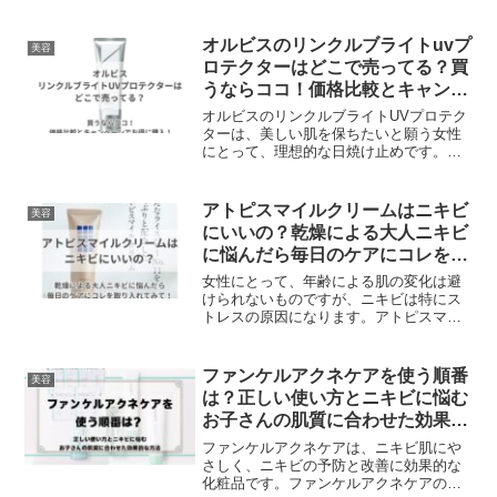
オルビスのリンクルブライトuvプ
美容
ロテクターはどこで売ってる？買
うならココ！価格比較とキャンペ
ーンでお得に購入！
オルビスのリンクルブライトUVプロテク
ターは、美しい肌を保ちたいと願う女性
にとって、理想的な日焼け止めです。オ
ルビスのリンクルブライトUVプロテクタ
ーは、以下の店舗で購入できます。全国
のオルビスの店舗や一部のドラッグスト
アトピスマイルクリームはニキビ
美容
アでも取り扱っており、実際に手に取っ
にいいの？乾燥による大人ニキビ
て商品を見ることができます。インター
に悩んだら毎日のケアにコレを取
ネット通販では、・Amazon・楽天市場・
り入れてみて！
Yahoo!ショッピング・@cosme
女性にとって、年齢による肌の変化は避
SHOPPINGなどで購入することができま
けられないものですが、ニキビは特にス
す。
トレスの原因になります。アトピスマイ
ルクリームは、そのような大人ニキビに
対するケアとして、多くの方に支持され
ています。このクリームは、肌の保湿と
ファンケルアクネケアを使う順番
美容
バリア機能をサポートし、ニキビの原因
は？正しい使い方とニキビに悩む
となる乾燥を防ぐことで、肌の健康を取
お子さんの肌質に合わせた効果的
り戻す手助けをします。ライスパワー
な方法
No.11という成分が含まれており、肌質を
ファンケルアクネケアは、ニキビ肌にや
改善するために時間をかけてじっくりと
さしく、ニキビの予防と改善に効果的な
働きかけることができます。
化粧品です。ファンケルアクネケアの使