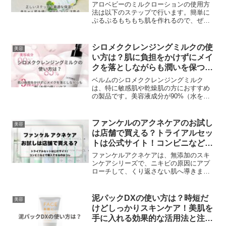
らずの肌に♪
アロベビーのミルクローションの使用方
法は以下のステップで行います。簡単に
ぷるぷるもちもち肌を作れるので、ぜひ
参考にしてくださいね！お子様の肌を守
るために、アロベビーのミルクローショ
ンを上手に活用して、毎日のスキンケア
シロメククレンジングミルクの使
美容
を楽しんでください。アロベビー ミルク
い方は？肌に負担をかけずにメイ
ローションを塗る際のコツや使う際の注
クを落としながらも潤いを保つ優
意点についても書いています。
しいケア
ベルムのシロメククレンジングミルク
は、特に敏感肌や乾燥肌の方におすすめ
の製品です。美容液成分が90%（水を含
む）も配合されており、メイクを落とし
ながら肌をしっとりと保湿します。使い
方も非常に簡単です。肌に優しくなじま
ファンケルのアクネケアのお試し
美容
せるだけで、メイクが浮き上がり、負担
は店舗で買える？トライアルセッ
なくオフすることができます。そのた
トは公式サイト！コンビニなどで
め、時間がない日でも、しっかりとスキ
購入できるのはコレ
ンケアをしたい方におすすめです。
ファンケルアクネケアは、無添加のスキ
ンケアシリーズで、ニキビの原因にアプ
ローチして、くり返さない肌へ導きま
す。お試しキット「無添加アクネケア 薬
用ニキビ１ヵ月集中セット」は、通信販
売のみで取り扱っており、初めての方の
泥パックDXの使い方は？時短だ
美容
送料はファンケル負担で送られます。ニ
けどしっかりスキンケア！美肌を
キビに悩むお子さんのために、ファンケ
手に入れる効果的な活用法と注意
ルアクネケアのお試しキットを購入した