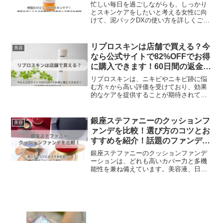
点を解説
いと思っている方は、ぜひ一度、お試し
忙しい毎日を過ごしながらも、しっかり
ください。
とスキンケアをしたいと考える女性に向
けて、泥パックDXの使い方を詳しくご紹
介します。簡単ステップで効果的なスキ
ンケアが得られます。おすすめのポイン
トやアレンジ方法でさらに効果アップも
リプロスキンは店舗で買える？今
美容
ご紹介！泥パックDXは、シンプルな使い
なら公式サイトで82%OFFでお得
方でありながら、効果的なスキンケアを
に購入できます！60日間の返金保
実現します。忙しい日々の中でも、ぜひ
証付き♪
取り入れてみてくださいね。
リプロスキンは、ニキビやニキビ跡に悩
む方々から高い評価を受けており、効果
的なケアを提供することが期待されてい
ます。しかし残念ながらリプロスキンは
店頭での販売はされていません。これ
は、リプロスキンが通販限定で販売され
銀座ステファニーのクッションフ
美容
ているためです。しかし、通販を利用す
ァンデを比較！選び方のコツとお
れば、リプロスキンを簡単に手に入れる
すすめを紹介！話題のファンデで
ことができます。
美肌に♪
銀座ステファニーのクッションファンデ
ーションは、どれも高いカバー力と多機
能性を兼ね備えています。美容液、日焼
け止め、化粧下地、コンシーラー、ファ
ンデーション、ハイライトの6つの役割を
果たします。その中でもアルーチェルー
チェプラス、オディリア、プラセンティ
スト、ビバブーの4種類のクッションファ
ンデを比較し、選び方のコツやどれがお